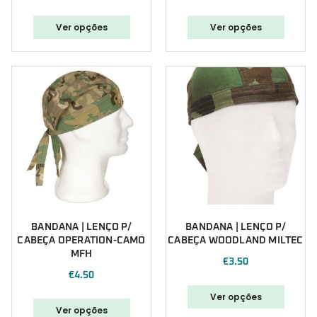
Polícia Marítima
Ver opções
Ver opções
Polícia Municipal
Portugal
PSP
Punisher
Segurança
Sugestões Natal
BANDANA | LENÇO P/
BANDANA | LENÇO P/
CABEÇA OPERATION-CAMO
CABEÇA WOODLAND MILTEC
MFH
€
3.50
€
4.50
Ver opções
Ver opções