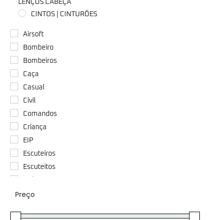
LENÇOS CABEÇA
CINTOS | CINTURÕES
COLDRES
Airsoft
COLETES TÁTICOS/BALÍSTICOS | PORTA-PLACAS
Bombeiro
CORDÕES | FIOS | FITAS
Bombeiros
DIVERSOS
Caça
DIVISAS | PASSADORES
Casual
DORMIR/CAMPING
Civil
EMBLEMAS/PATCH’S | PIN'S | TRAVINCAS
Comandos
FACAS | CANIVETES | ALICATES
Criança
KIT'S | ESTOJOS
EIP
LANTERNAS
Escuteiros
LUVAS
Escuteitos
MATERIAL PARA RECRUTA/CURSOS
Exércio
MOCHILAS
Preço
Exército
ÓCULOS
Fisioterapeuta
PASSAMONTANHAS | GORROS | GOLAS | LENÇOS