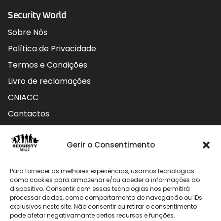
Security World
Sobre Nós
Política de Privacidade
Termos e Condições
Livro de reclamações
CNIACC
Contactos
Contactos
Gerir o Consentimento
Rua do Carmo nº4 3800-127 Aveiro - Portugal
Para fornecer as melhores experiências, usamos tecnologias
912 009 740 (Chamada para rede móvel nacional)
como cookies para armazenar e/ou aceder a informações do
dispositivo. Consentir com essas tecnologias nos permitirá
processar dados, como comportamento de navegação ou IDs
geral@securityworld.pt
exclusivos neste site. Não consentir ou retirar o consentimento
pode afetar negativamante certos recursos e funções.