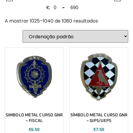
Força Aérea
PLACAS DE NOME PERSONALIZADAS
€
-
Fuzileiros
Minimum Price
Maximum Price
Calçado
GIPS
A mostrar 1025–1040 de 1080 resultados
BOTAS
GNR
LEMBRANÇAS
Guarda Prisional
INEM
Intervenção Rápida
Marinha
Militar
Nadador Salvador
Operações Especiais
Outro
Outros
Paraquedista
Paraquedistas
SIMBOLO METAL CURSO GNR
SÍMBOLO METAL CURSO GNR
Polícia
– FISCAL
– GIPS/UEPS
Polícia Aérea
€
6.50
€
7.50