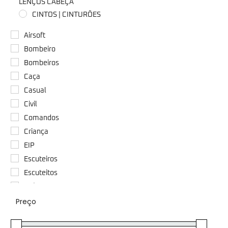
LENÇOS CABEÇA
CINTOS | CINTURÕES
COLDRES
Airsoft
COLETES TÁTICOS/BALÍSTICOS | PORTA-PLACAS
Bombeiro
CORDÕES | FIOS | FITAS
Bombeiros
DIVERSOS
Caça
DIVISAS | PASSADORES
Casual
DORMIR/CAMPING
Civil
EMBLEMAS/PATCH’S | PIN'S | TRAVINCAS
Comandos
FACAS | CANIVETES | ALICATES
Criança
KIT'S | ESTOJOS
EIP
LANTERNAS
Escuteiros
LUVAS
Escuteitos
MATERIAL PARA RECRUTA/CURSOS
Exércio
MOCHILAS
Preço
Exército
ÓCULOS
Fisioterapeuta
PASSAMONTANHAS | GORROS | GOLAS | LENÇOS