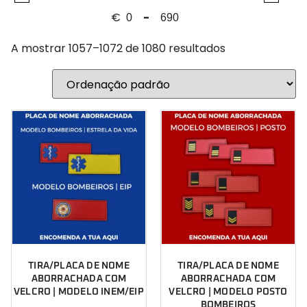
Força Aérea
PLACAS DE NOME PERSONALIZADAS
€
-
Fuzileiros
Minimum Price
Maximum Price
Calçado
GIPS
A mostrar 1057–1072 de 1080 resultados
BOTAS
GNR
LEMBRANÇAS
Guarda Prisional
INEM
Intervenção Rápida
Marinha
Militar
Nadador Salvador
Operações Especiais
Outro
Outros
Paraquedista
Paraquedistas
TIRA/PLACA DE NOME
TIRA/PLACA DE NOME
Polícia
ABORRACHADA COM
ABORRACHADA COM
VELCRO | MODELO INEM/EIP
VELCRO | MODELO POSTO
Polícia Aérea
BOMBEIROS