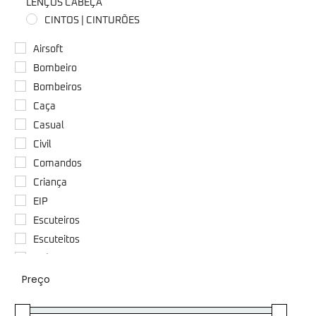
LENÇOS CABEÇA
CINTOS | CINTURÕES
COLDRES
Airsoft
COLETES TÁTICOS/BALÍSTICOS | PORTA-PLACAS
Bombeiro
CORDÕES | FIOS | FITAS
Bombeiros
DIVERSOS
Caça
DIVISAS | PASSADORES
Casual
DORMIR/CAMPING
Civil
EMBLEMAS/PATCH’S | PIN'S | TRAVINCAS
Comandos
FACAS | CANIVETES | ALICATES
Criança
KIT'S | ESTOJOS
EIP
LANTERNAS
Escuteiros
LUVAS
Escuteitos
MATERIAL PARA RECRUTA/CURSOS
Exércio
MOCHILAS
Preço
Exército
ÓCULOS
Fisioterapeuta
PASSAMONTANHAS | GORROS | GOLAS | LENÇOS