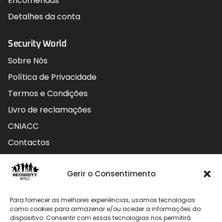
Encomendas
Detalhes da conta
Security World
Sobre Nós
Política de Privacidade
Termos e Condições
Livro de reclamações
CNIACC
Contactos
Contactos
Gerir o Consentimento
Rua do Carmo nº4 3800-127 Aveiro - Portugal
Para fornecer as melhores experiências, usamos tecnologias
912 009 740 (Chamada para rede móvel nacional)
como cookies para armazenar e/ou aceder a informações do
dispositivo. Consentir com essas tecnologias nos permitirá