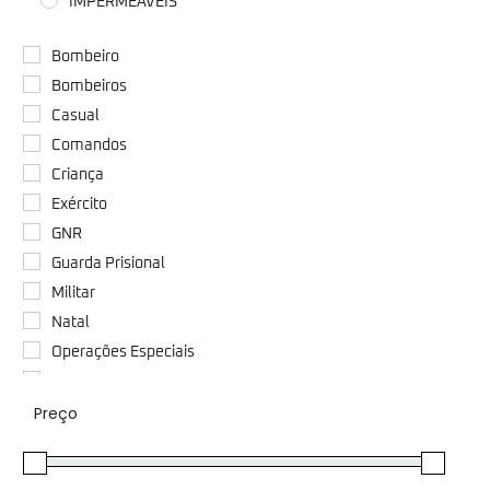
IMPERMEÁVEIS
Bombeiro
Bombeiros
Casual
Comandos
Criança
Exército
GNR
Guarda Prisional
Militar
Natal
Operações Especiais
Outros
Preço
Paraquedista
Paraquedistas
Polícia