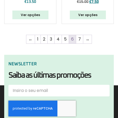
€
13.50
€
15.00
€
7.50
Ver opções
Ver opções
←
1
2
3
4
5
6
7
→
NEWSLETTER
Saiba as últimas promoções