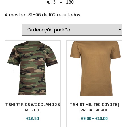
€
-
Polícia Municipal
Minimum Price
Maximum Price
PSP
A mostrar 81–96 de 102 resultados
Segurança
Sugestões Natal
T-SHIRT KIDS WOODLAND XS
T-SHIRT MIL-TEC COYOTE |
MIL-TEC
PRETA | VERDE
€
12.50
€
9.00
–
€
10.00