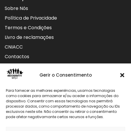
Sobre Nós
Política de Privacidade
Termos e Condições
Livro de reclamações
CNIACC
Contactos
Contactos
Gerir o Consentimento
Rua do Carmo nº4 3800-127 Aveiro - Portugal
Para fornecer as melhores experiências, usamos tecnologias
912 009 740 (Chamada para rede móvel nacional)
como cookies para armazenar e/ou aceder a informações do
dispositivo. Consentir com essas tecnologias nos permitirá
processar dados, como comportamento de navegação ou IDs
geral@securityworld.pt
exclusivos neste site. Não consentir ou retirar o consentimento
pode afetar negativamante certos recursos e funções.