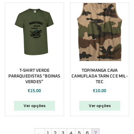
T-SHIRT VERDE
TOP/MANGA CAVA
PARAQUEDISTAS “BOINAS
CAMUFLADA TARN CCE MIL-
VERDES”
TEC
€
15.00
€
10.00
Ver opções
Ver opções
←
1
2
3
4
5
6
7