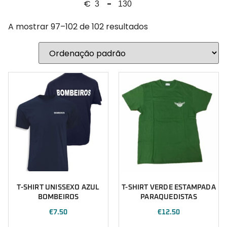
€
-
Polícia Municipal
Minimum Price
Maximum Price
PSP
A mostrar 97–102 de 102 resultados
Segurança
Sugestões Natal
T-SHIRT UNISSEXO AZUL
T-SHIRT VERDE ESTAMPADA
BOMBEIROS
PARAQUEDISTAS
€
7.50
€
12.50