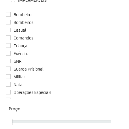
IMPERMEÁVEIS
Bombeiro
Bombeiros
Casual
Comandos
Criança
Exército
GNR
Guarda Prisional
Militar
Natal
Operações Especiais
Outros
Preço
Paraquedista
Paraquedistas
Polícia