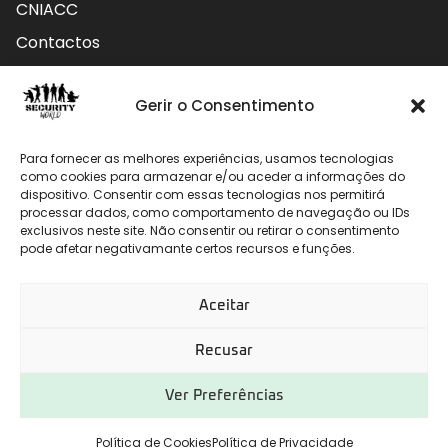
CNIACC
Contactos
Contactos
Gerir o Consentimento
Rua do Carmo nº4 3800-127 Aveiro - Portugal
Para fornecer as melhores experiências, usamos tecnologias
912 009 740 (Chamada para rede móvel nacional)
como cookies para armazenar e/ou aceder a informações do
dispositivo. Consentir com essas tecnologias nos permitirá
processar dados, como comportamento de navegação ou IDs
geral@securityworld.pt
exclusivos neste site. Não consentir ou retirar o consentimento
pode afetar negativamante certos recursos e funções.
Aceitar
Recusar
Ver Preferências
Desenvolvido por
CHITAS WEBSOLUTIONS
Política de Cookies
Política de Privacidade