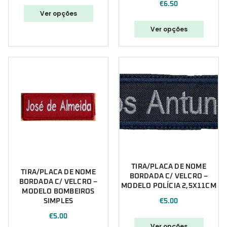
€
6.50
Polícia
Ver opções
Polícia Aérea
Ver opções
Polícia Marítima
Polícia Municipal
Portugal
PSP
Punisher
Segurança
Sugestões Natal
Trabalho
TIRA/PLACA DE NOME
TIRA/PLACA DE NOME
BORDADA C/ VELCRO –
BORDADA C/ VELCRO –
MODELO POLÍCIA 2,5X11CM
MODELO BOMBEIROS
SIMPLES
€
5.00
€
5.00
Ver opções