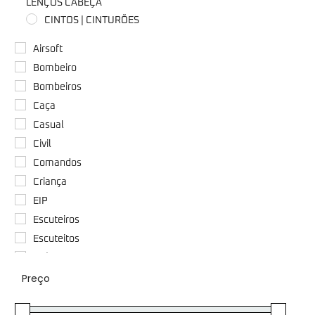
LENÇOS CABEÇA
CINTOS | CINTURÕES
COLDRES
Airsoft
COLETES TÁTICOS/BALÍSTICOS | PORTA-PLACAS
Bombeiro
CORDÕES | FIOS | FITAS
Bombeiros
DIVERSOS
Caça
DIVISAS | PASSADORES
Casual
DORMIR/CAMPING
Civil
EMBLEMAS/PATCH’S | PIN'S | TRAVINCAS
Comandos
FACAS | CANIVETES | ALICATES
Criança
KIT'S | ESTOJOS
EIP
LANTERNAS
Escuteiros
LUVAS
Escuteitos
MATERIAL PARA RECRUTA/CURSOS
Exércio
MOCHILAS
Preço
Exército
ÓCULOS
Fisioterapeuta
PASSAMONTANHAS | GORROS | GOLAS | LENÇOS