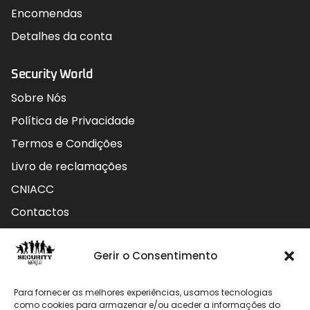
Encomendas
Detalhes da conta
Security World
Sobre Nós
Política de Privacidade
Termos e Condições
Livro de reclamações
CNIACC
Contactos
Contactos
Gerir o Consentimento
Rua do Carmo nº4 3800-127 Aveiro - Portugal
Para fornecer as melhores experiências, usamos tecnologias
912 009 740 (Chamada para rede móvel nacional)
como cookies para armazenar e/ou aceder a informações do