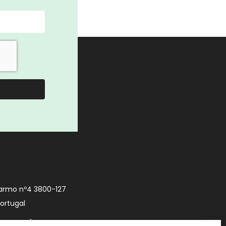
armo nº4 3800-127
Portugal
9 740 (Chamada