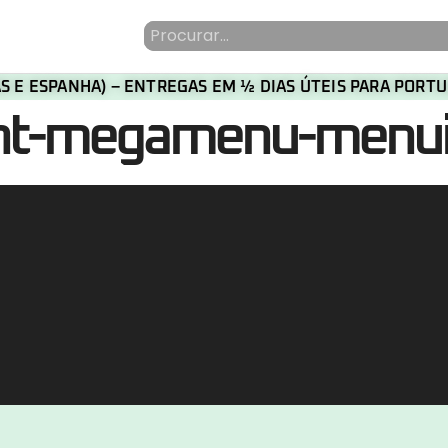
HAS E ESPANHA) – ENTREGAS EM ½ DIAS ÚTEIS PARA POR
ent-megamenu-menu