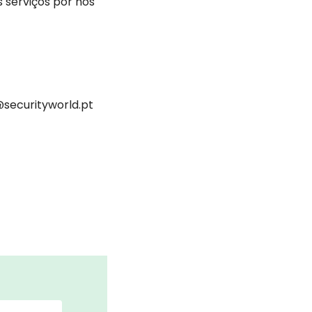
 serviços por nós
@securityworld.pt