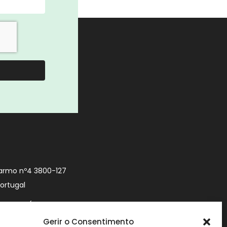
armo nº4 3800-127
Portugal
9 740 (Chamada
 móvel nacional)
Gerir o Consentimento