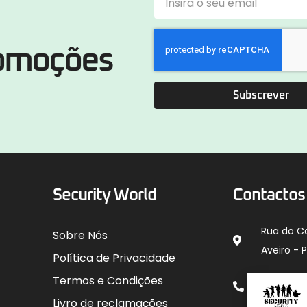
romoções
Subscrever
Security World
Contactos
Rua do C
Sobre Nós
Aveiro - 
Política de Privacidade
912 00
Termos e Condições
para rede
Livro de reclamações