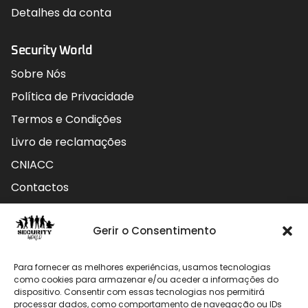
Detalhes da conta
Security World
Sobre Nós
Política de Privacidade
Termos e Condições
Livro de reclamações
CNIACC
Contactos
Contactos
Gerir o Consentimento
Rua do Carmo nº4 3800-127 Aveiro - Portugal
Para fornecer as melhores experiências, usamos tecnologias
912 009 740 (Chamada para rede móvel nacional)
como cookies para armazenar e/ou aceder a informações do
dispositivo. Consentir com essas tecnologias nos permitirá
processar dados, como comportamento de navegação ou IDs
geral@securityworld.pt