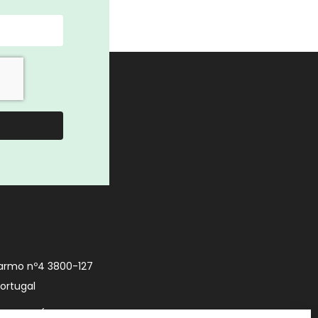
armo nº4 3800-127
Portugal
9 740 (Chamada