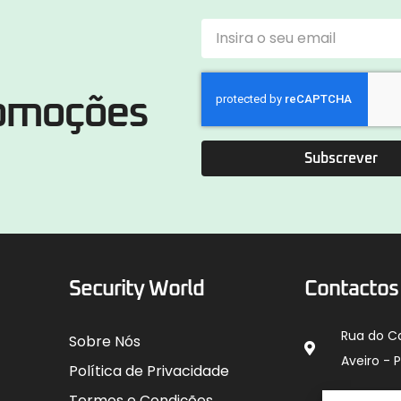
romoções
Subscrever
Security World
Contactos
Rua do C
Sobre Nós
Aveiro - 
Política de Privacidade
912 00
Termos e Condições