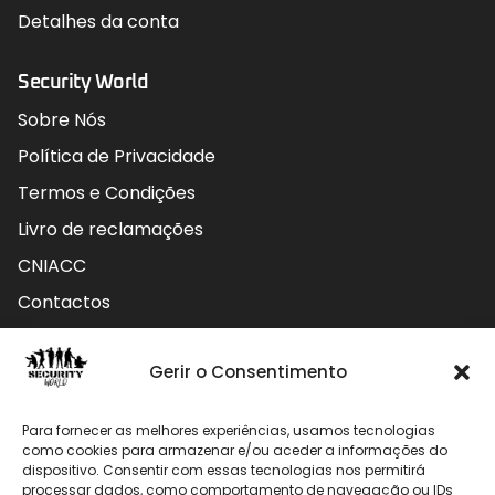
Detalhes da conta
Security World
Sobre Nós
Política de Privacidade
Termos e Condições
Livro de reclamações
CNIACC
Contactos
Contactos
Gerir o Consentimento
Rua do Carmo nº4 3800-127 Aveiro - Portugal
Para fornecer as melhores experiências, usamos tecnologias
912 009 740 (Chamada para rede móvel nacional)
como cookies para armazenar e/ou aceder a informações do
dispositivo. Consentir com essas tecnologias nos permitirá
processar dados, como comportamento de navegação ou IDs
geral@securityworld.pt