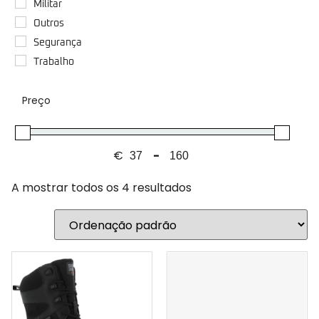
Militar
Outros
Segurança
Trabalho
Preço
€
-
Minimum Price
Maximum Price
A mostrar todos os 4 resultados