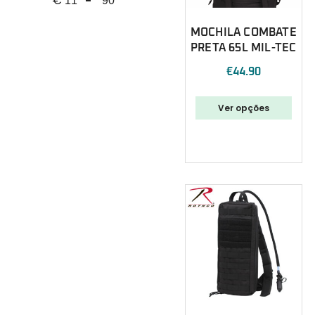
€
-
Minimum Price
Maximum Price
MOCHILA COMBATE
PRETA 65L MIL-TEC
€
44.90
Ver opções