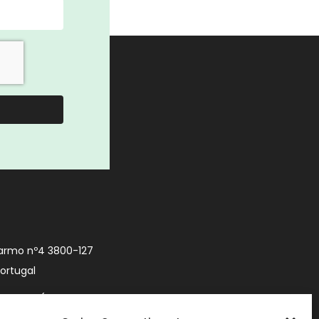
armo nº4 3800-127
Portugal
9 740 (Chamada
 móvel nacional)