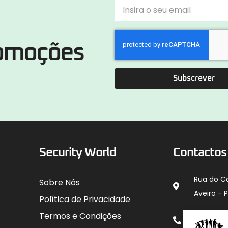
romoções
Subscrever
Security World
Contactos
Rua do C
Sobre Nós
Aveiro - 
Política de Privacidade
912 00
Termos e Condições
para rede