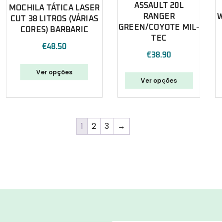
ASSAULT 20L
MOCHILA TÁTICA LASER
RANGER
CUT 38 LITROS (VÁRIAS
GREEN/COYOTE MIL-
CORES) BARBARIC
TEC
€
48.50
€
38.90
Ver opções
Ver opções
1
2
3
→