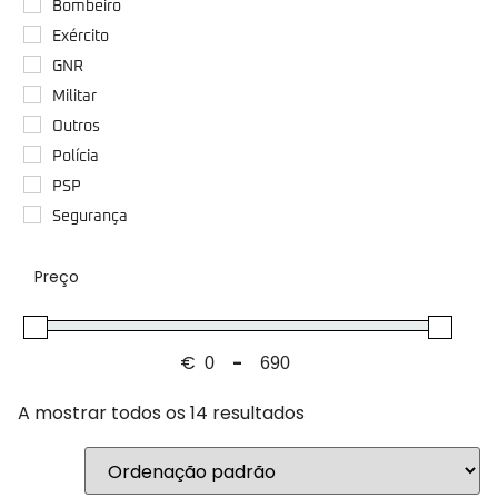
Bombeiro
Exército
GNR
Militar
Outros
Polícia
PSP
Segurança
Preço
€
-
Minimum Price
Maximum Price
A mostrar todos os 14 resultados