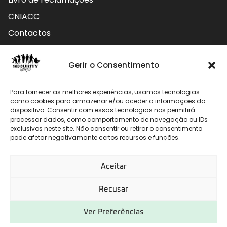
CNIACC
Contactos
Contactos
Gerir o Consentimento
Rua do Carmo nº4 3800-127 Aveiro - Portugal
Para fornecer as melhores experiências, usamos tecnologias
912 009 740 (Chamada para rede móvel nacional)
como cookies para armazenar e/ou aceder a informações do
dispositivo. Consentir com essas tecnologias nos permitirá
processar dados, como comportamento de navegação ou IDs
geral@securityworld.pt
exclusivos neste site. Não consentir ou retirar o consentimento
pode afetar negativamante certos recursos e funções.
Aceitar
Recusar
Ver Preferências