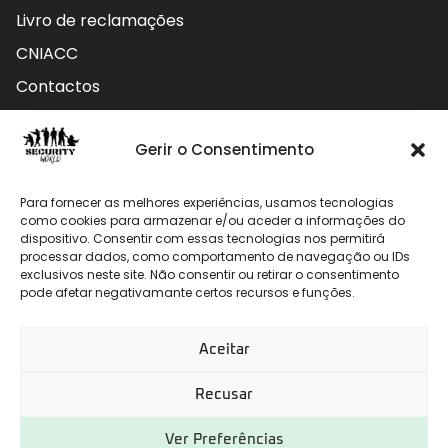
Livro de reclamações
CNIACC
Contactos
Contactos
Gerir o Consentimento
Rua do Carmo nº4 3800-127 Aveiro - Portugal
Para fornecer as melhores experiências, usamos tecnologias
912 009 740 (Chamada para rede móvel nacional)
como cookies para armazenar e/ou aceder a informações do
dispositivo. Consentir com essas tecnologias nos permitirá
processar dados, como comportamento de navegação ou IDs
geral@securityworld.pt
exclusivos neste site. Não consentir ou retirar o consentimento
pode afetar negativamante certos recursos e funções.
Aceitar
Recusar
Ver Preferências