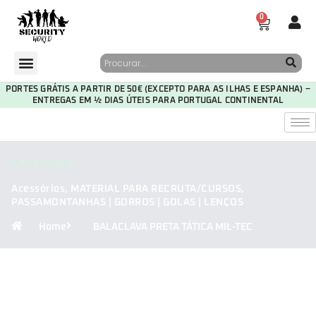
0
PORTES GRÁTIS A PARTIR DE 50€ (EXCEPTO PARA AS ILHAS E ESPANHA) –
ENTREGAS EM ½ DIAS ÚTEIS PARA PORTUGAL CONTINENTAL
CATEGORIA
Acessórios
,
MATERIAL PARA RECRUTA/CURSOS
,
PASSAMONTANHAS | GORROS | GOLAS | LENÇOS
Home
BALACLAVA PRETA TÁTICA MIL-TEC
30
08
39
16