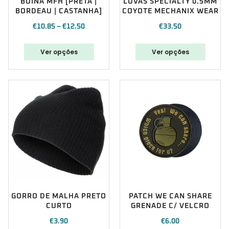
BOINA MFH [PRETA |
LUVAS SPECIALTY 0.5MM
BORDEAU | CASTANHA]
COYOTE MECHANIX WEAR
€
10.85
–
€
12.50
€
33.50
Ver opções
Ver opções
GORRO DE MALHA PRETO
PATCH WE CAN SHARE
CURTO
GRENADE C/ VELCRO
€
3.90
€
6.00