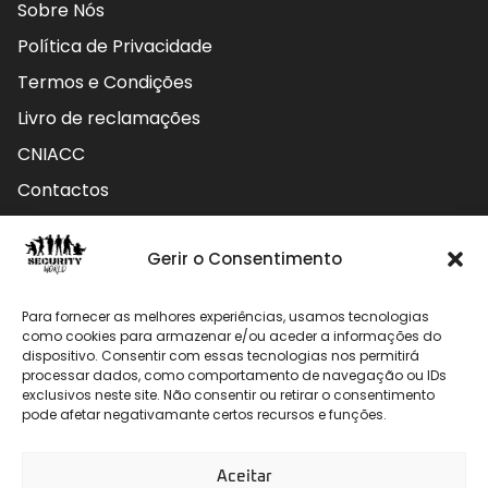
Sobre Nós
Política de Privacidade
Termos e Condições
Livro de reclamações
CNIACC
Contactos
Contactos
Gerir o Consentimento
Rua do Carmo nº4 3800-127 Aveiro - Portugal
Para fornecer as melhores experiências, usamos tecnologias
912 009 740 (Chamada para rede móvel nacional)
como cookies para armazenar e/ou aceder a informações do
dispositivo. Consentir com essas tecnologias nos permitirá
processar dados, como comportamento de navegação ou IDs
geral@securityworld.pt
exclusivos neste site. Não consentir ou retirar o consentimento
pode afetar negativamante certos recursos e funções.
Aceitar