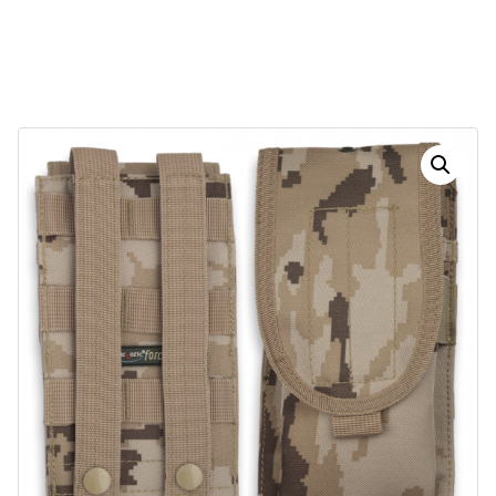
29
17
18
13
Dias
Horas
Minutos
Segundos