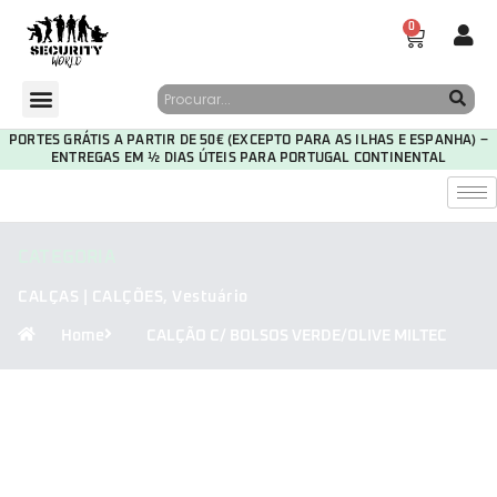
0
PORTES GRÁTIS A PARTIR DE 50€ (EXCEPTO PARA AS ILHAS E ESPANHA) –
ENTREGAS EM ½ DIAS ÚTEIS PARA PORTUGAL CONTINENTAL
CATEGORIA
CALÇAS | CALÇÕES
,
Vestuário
Home
CALÇÃO C/ BOLSOS VERDE/OLIVE MILTEC
30
16
30
55