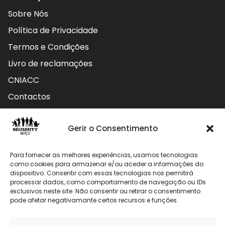
Sobre Nós
Política de Privacidade
Termos e Condições
Livro de reclamações
CNIACC
Contactos
Contactos
Gerir o Consentimento
Rua do Carmo nº4 3800-127 Aveiro - Portugal
Para fornecer as melhores experiências, usamos tecnologias
912 009 740 (Chamada para rede móvel nacional)
como cookies para armazenar e/ou aceder a informações do
dispositivo. Consentir com essas tecnologias nos permitirá
processar dados, como comportamento de navegação ou IDs
geral@securityworld.pt
exclusivos neste site. Não consentir ou retirar o consentimento
pode afetar negativamante certos recursos e funções.