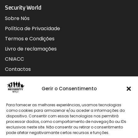
Security World
Sobre Nós
Política de Privacidade
Termos e Condições
Livro de reclamações
CNIACC
Contactos
Contactos
Gerir o Consentimento
Rua do Carmo nº4 3800-127 Aveiro - Portugal
Para fornecer as melhores experiências, usamos tecnologias
912 009 740 (Chamada para rede móvel nacional)
como cookies para armazenar e/ou aceder a informações do
dispositivo. Consentir com essas tecnologias nos permitirá
processar dados, como comportamento de navegação ou IDs
geral@securityworld.pt
exclusivos neste site. Não consentir ou retirar o consentimento
pode afetar negativamante certos recursos e funções.