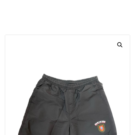
30
00
57
04
Dias
Horas
Minutos
Segundos