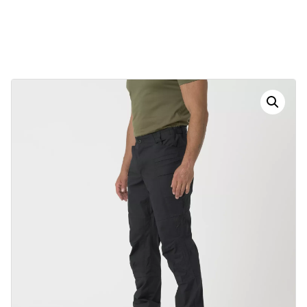
30
01
12
01
Dias
Horas
Minutos
Segundos