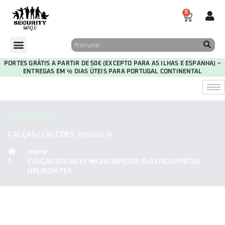
0
PORTES GRÁTIS A PARTIR DE 50€ (EXCEPTO PARA AS ILHAS E ESPANHA) –
ENTREGAS EM ½ DIAS ÚTEIS PARA PORTUGAL CONTINENTAL
CATEGORIA
CALÇAS | CALÇÕES
,
Vestuário
Home
CALÇAS SFU NEXT MK2® RIPSTOP ELÁSTICO PRETAS
HELIKON-TEX