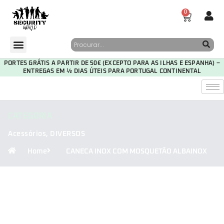
0
PORTES GRÁTIS A PARTIR DE 50€ (EXCEPTO PARA AS ILHAS E ESPANHA) –
ENTREGAS EM ½ DIAS ÚTEIS PARA PORTUGAL CONTINENTAL
CATEGORIA
Acessórios
,
DIVERSOS
Home
CANECA INOX COM MOSQUETÃO ALBAINOX
29
21
27
46