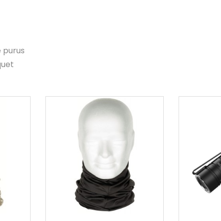
e purus
quet