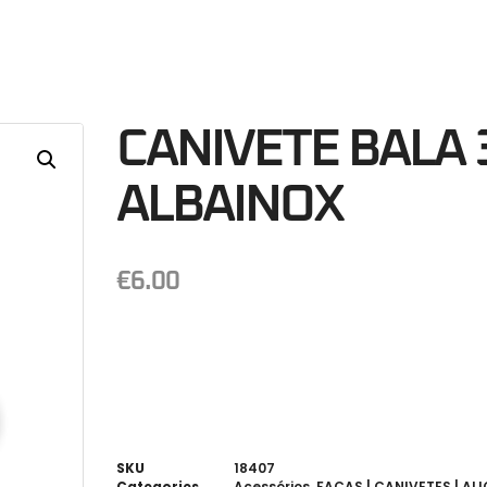
46
Minutos
S
CANIVETE BALA
ALBAINOX
€
6.00
SKU
18407
Categories
Acessórios
,
FACAS | CANIVETES | AL