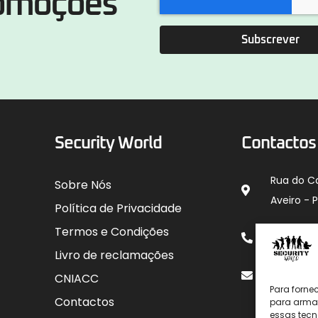
romoções
Subscrever
Security World
Contactos
Rua do C
Sobre Nós
Aveiro - 
Política de Privacidade
912 00
Termos e Condições
para rede
Livro de reclamações
geral@sec
CNIACC
Para forne
Contactos
para armaz
essas tecn