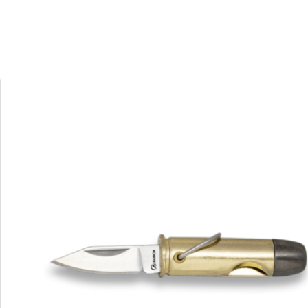
29
17
Dias
Horas