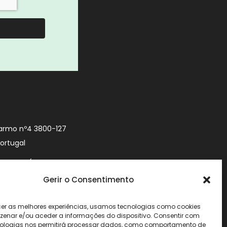
armo nº4 3800-127
Portugal
9 740 (Chamada
 móvel nacional)
Gerir o Consentimento
urityworld.pt
cer as melhores experiências, usamos tecnologias como cookies
enar e/ou aceder a informações do dispositivo. Consentir com
ologias nos permitirá processar dados, como comportamento de