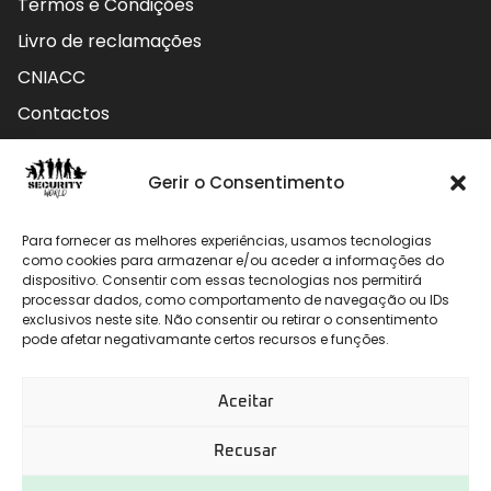
Termos e Condições
Livro de reclamações
CNIACC
Contactos
Contactos
Gerir o Consentimento
Rua do Carmo nº4 3800-127 Aveiro - Portugal
Para fornecer as melhores experiências, usamos tecnologias
912 009 740 (Chamada para rede móvel nacional)
como cookies para armazenar e/ou aceder a informações do
dispositivo. Consentir com essas tecnologias nos permitirá
processar dados, como comportamento de navegação ou IDs
geral@securityworld.pt
exclusivos neste site. Não consentir ou retirar o consentimento
pode afetar negativamante certos recursos e funções.
Aceitar
Recusar