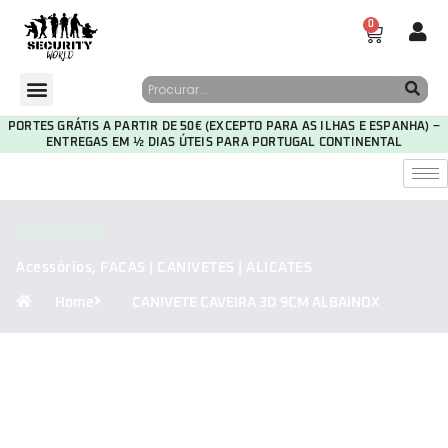
0
PORTES GRÁTIS A PARTIR DE 50€ (EXCEPTO PARA AS ILHAS E ESPANHA) –
ENTREGAS EM ½ DIAS ÚTEIS PARA PORTUGAL CONTINENTAL
CATEGORIA
Acessórios
,
FACAS | CANIVETES | ALICATES
Home
CANIVETE CAVEIRA 3D 9CM ALBAINOX
30
15
35
35