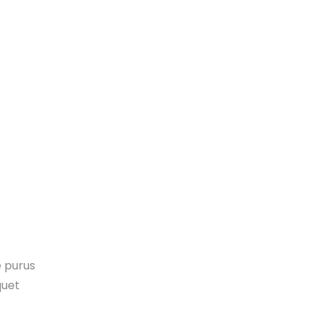
e purus
quet