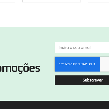
romoções
Subscrever