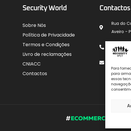
Security World
Contactos
Rua do C
Sobre Nós
Aveiro - 
Política de Privacidade
912 00
Termos e Condições
para rede
Livro de reclamações
geral@sec
CNIACC
Para forne
Contactos
para armaz
essas tecn
navegação o
consentime
A