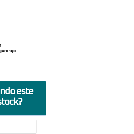
S
gurança
ando este
stock?