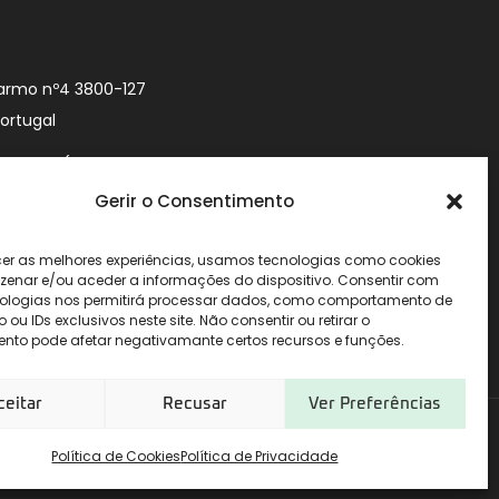
armo nº4 3800-127
Portugal
9 740 (Chamada
 móvel nacional)
Gerir o Consentimento
urityworld.pt
cer as melhores experiências, usamos tecnologias como cookies
enar e/ou aceder a informações do dispositivo. Consentir com
ologias nos permitirá processar dados, como comportamento de
u IDs exclusivos neste site. Não consentir ou retirar o
nto pode afetar negativamante certos recursos e funções.
ceitar
Recusar
Ver Preferências
Política de Cookies
Política de Privacidade