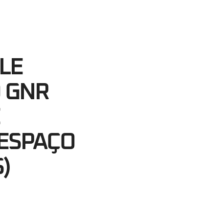
25
egundos
LE
O GNR
 ESPAÇO
)