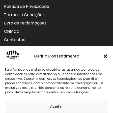
Política de Privacidade
Termos e Condições
Livro de reclamações
CNIACC
Contactos
Contactos
Gerir o Consentimento
Rua do Carmo nº4 3800-127 Aveiro - Portugal
Para fornecer as melhores experiências, usamos tecnologias
912 009 740 (Chamada para rede móvel nacional)
como cookies para armazenar e/ou aceder a informações do
dispositivo. Consentir com essas tecnologias nos permitirá
geral@securityworld.pt
processar dados, como comportamento de navegação ou IDs
exclusivos neste site. Não consentir ou retirar o consentimento
pode afetar negativamante certos recursos e funções.
Aceitar