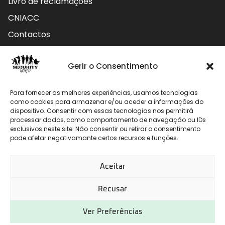
Livro de reclamações
CNIACC
Contactos
Contactos
Gerir o Consentimento
Rua do Carmo nº4 3800-127 Aveiro - Portugal
Para fornecer as melhores experiências, usamos tecnologias
912 009 740 (Chamada para rede móvel nacional)
como cookies para armazenar e/ou aceder a informações do
dispositivo. Consentir com essas tecnologias nos permitirá
processar dados, como comportamento de navegação ou IDs
geral@securityworld.pt
exclusivos neste site. Não consentir ou retirar o consentimento
pode afetar negativamante certos recursos e funções.
Aceitar
Recusar
Ver Preferências