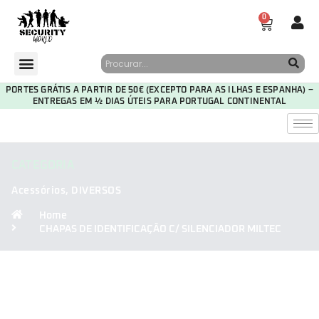
0
PORTES GRÁTIS A PARTIR DE 50€ (EXCEPTO PARA AS ILHAS E ESPANHA) –
ENTREGAS EM ½ DIAS ÚTEIS PARA PORTUGAL CONTINENTAL
CATEGORIA
Acessórios
,
DIVERSOS
Home
CHAPAS DE IDENTIFICAÇÃO C/ SILENCIADOR MILTEC
30
14
42
06