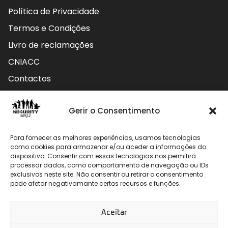
Política de Privacidade
Termos e Condições
Livro de reclamações
CNIACC
Contactos
Contactos
Gerir o Consentimento
Rua do Carmo nº4 3800-127 Aveiro - Portugal
Para fornecer as melhores experiências, usamos tecnologias
912 009 740 (Chamada para rede móvel nacional)
como cookies para armazenar e/ou aceder a informações do
dispositivo. Consentir com essas tecnologias nos permitirá
processar dados, como comportamento de navegação ou IDs
geral@securityworld.pt
exclusivos neste site. Não consentir ou retirar o consentimento
pode afetar negativamante certos recursos e funções.
Aceitar