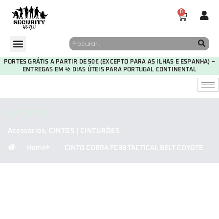
0
PORTES GRÁTIS A PARTIR DE 50€ (EXCEPTO PARA AS ILHAS E ESPANHA) –
ENTREGAS EM ½ DIAS ÚTEIS PARA PORTUGAL CONTINENTAL
CATEGORIA
Acessórios
,
CINTOS | CINTURÕES
Home
CINTO COBRA FC38 TACTICAL BELT COYOTE
30
00
11
14