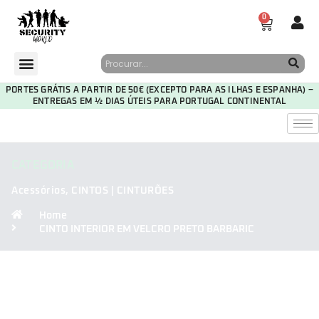
0
PORTES GRÁTIS A PARTIR DE 50€ (EXCEPTO PARA AS ILHAS E ESPANHA) –
ENTREGAS EM ½ DIAS ÚTEIS PARA PORTUGAL CONTINENTAL
CATEGORIA
Acessórios
,
CINTOS | CINTURÕES
Home
CINTO INTERIOR EM VELCRO PRETO BARBARIC
30
07
58
06