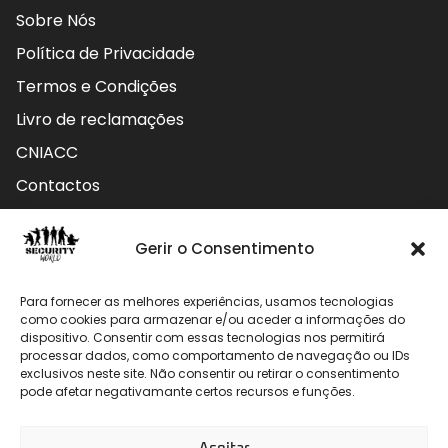
Sobre Nós
Política de Privacidade
Termos e Condições
Livro de reclamações
CNIACC
Contactos
Contactos
Gerir o Consentimento
Rua do Carmo nº4 3800-127 Aveiro - Portugal
Para fornecer as melhores experiências, usamos tecnologias
912 009 740 (Chamada para rede móvel nacional)
como cookies para armazenar e/ou aceder a informações do
dispositivo. Consentir com essas tecnologias nos permitirá
processar dados, como comportamento de navegação ou IDs
geral@securityworld.pt
exclusivos neste site. Não consentir ou retirar o consentimento
pode afetar negativamante certos recursos e funções.