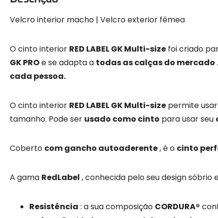
Velcro interior macho | Velcro exterior fêmea
O cinto interior
RED LABEL GK Multi-size
foi criado pa
GK PRO
e se adapta a
todas as calças do mercado
cada pessoa.
O cinto interior
RED LABEL GK Multi-size
permite usa
tamanho. Pode ser
usado como cinto
para usar seu
Coberto
com gancho autoaderente
, é o
cinto perf
A gama
RedLabel
, conhecida pelo seu design sóbrio e 
Resistência
: a sua composição
CORDURA®
conf