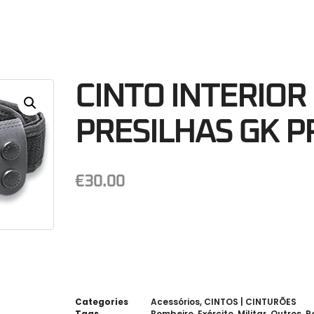
50
Minutos
S
CINTO INTERIOR 
PRESILHAS GK P
€
30.00
Categories
Acessórios
,
CINTOS | CINTURÕES
Tags
Bombeiro
,
Exército
,
Militar
,
Outros
,
P