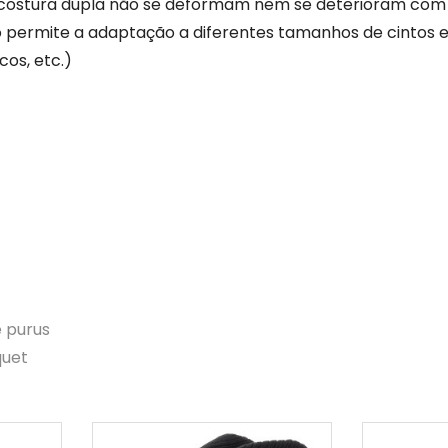
a costura dupla não se deformam nem se deterioram com
o permite a adaptação a diferentes tamanhos de cintos e
os, etc.)
e purus
quet