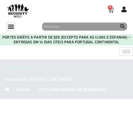
0
PORTES GRÁTIS A PARTIR DE 50€ (EXCEPTO PARA AS ILHAS E ESPANHA) –
ENTREGAS EM ½ DIAS ÚTEIS PARA PORTUGAL CONTINENTAL
CATEGORIA
Acessórios
,
CINTOS | CINTURÕES
Home
CINTURÃO VERMELHO BOMBEIROS
29
22
57
29