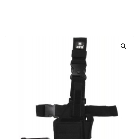
30
11
29
51
Dias
Horas
Minutos
Segundos