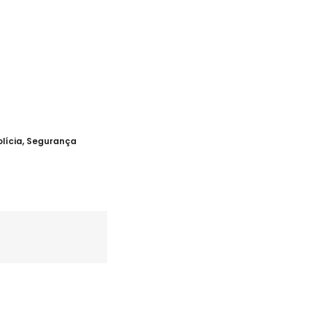
olícia
,
Segurança