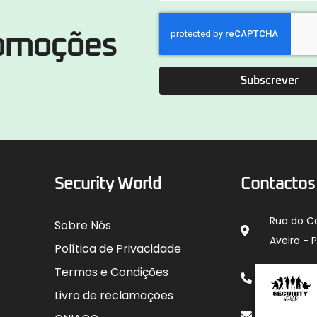
romoções
Subscrever
Security World
Contactos
Rua do C
Sobre Nós
Aveiro - 
Política de Privacidade
912 00
Termos e Condições
para rede
Livro de reclamações
geral@sec