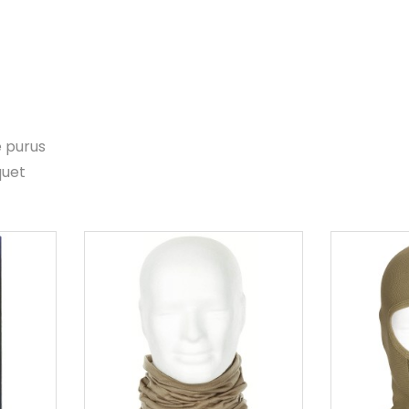
e purus
quet