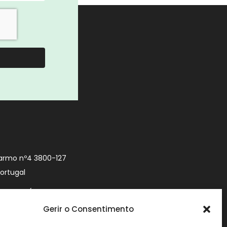
armo nº4 3800-127
Portugal
9 740 (Chamada
 móvel nacional)
Gerir o Consentimento
urityworld.pt