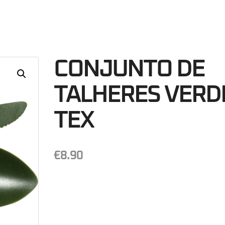
11
Minutos
S
CONJUNTO DE
TALHERES VERD
TEX
€
8.90