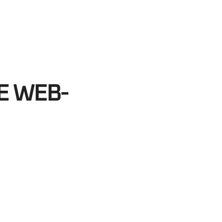
07
egundos
E WEB-