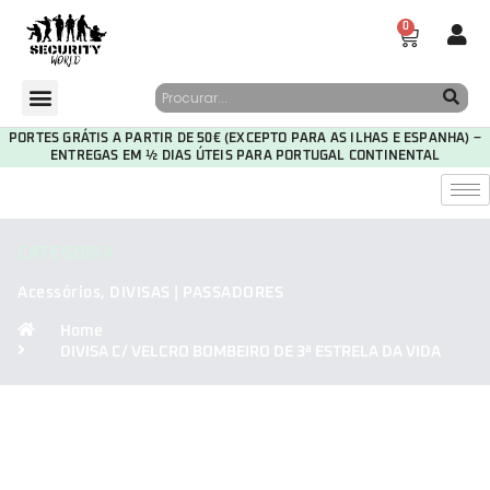
0
PORTES GRÁTIS A PARTIR DE 50€ (EXCEPTO PARA AS ILHAS E ESPANHA) –
ENTREGAS EM ½ DIAS ÚTEIS PARA PORTUGAL CONTINENTAL
CATEGORIA
Acessórios
,
DIVISAS | PASSADORES
Home
DIVISA C/ VELCRO BOMBEIRO DE 3ª ESTRELA DA VIDA
30
00
30
08