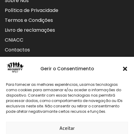
Sobre Nós
Política de Privacidade
Termos e Condições
Livro de reclamações
CNIACC
Contactos
Contactos
Gerir o Consentimento
Rua do Carmo nº4 3800-127 Aveiro - Portugal
Para fornecer as melhores experiências, usamos tecnologias
912 009 740 (Chamada para rede móvel nacional)
como cookies para armazenar e/ou aceder a informações do
dispositivo. Consentir com essas tecnologias nos permitirá
processar dados, como comportamento de navegação ou IDs
geral@securityworld.pt
exclusivos neste site. Não consentir ou retirar o consentimento
pode afetar negativamante certos recursos e funções.
Aceitar