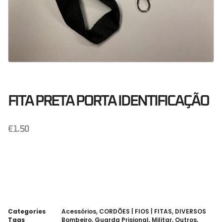
FITA PRETA PORTA IDENTIFICAÇÃO
€
1.50
Categories
Acessórios
,
CORDÕES | FIOS | FITAS
,
DIVERSOS
Tags
Bombeiro
,
Guarda Prisional
,
Militar
,
Outros
,