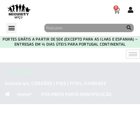
0
PORTES GRÁTIS A PARTIR DE 50€ (EXCEPTO PARA AS ILHAS E ESPANHA) –
ENTREGAS EM ½ DIAS ÚTEIS PARA PORTUGAL CONTINENTAL
CATEGORIA
Acessórios
,
CORDÕES | FIOS | FITAS
,
DIVERSOS
Home
FITA PRETA PORTA IDENTIFICAÇÃO
29
22
49
11