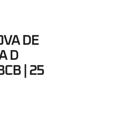
44
egundos
OVA DE
A D
CB | 25