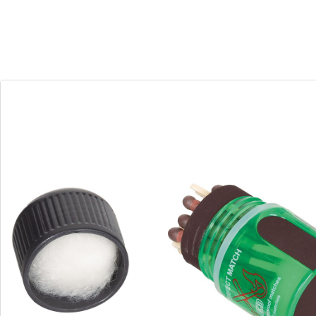
30
13
Dias
Horas