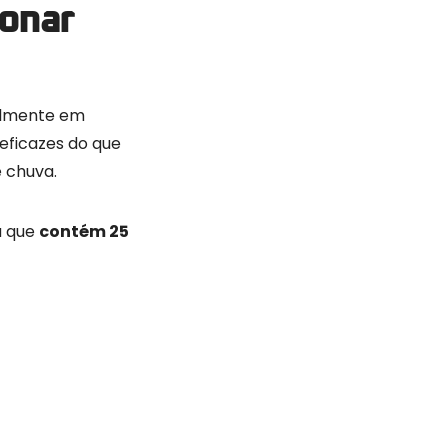
ionar
ialmente em
 eficazes do que
 chuva.
a que
contém 25