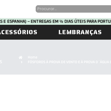
HAS E ESPANHA) – ENTREGAS EM ½ DIAS ÚTEIS PARA POR
ACESSÓRIOS
LEMBRANÇAS
Home
S
FÓSFOROS À PROVA DE VENTO E À PROVA D´ÁGUA C/