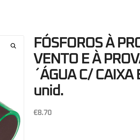
51
Minutos
S
FÓSFOROS À PR
VENTO E À PROV
´ÁGUA C/ CAIXA B
unid.
€
8.70