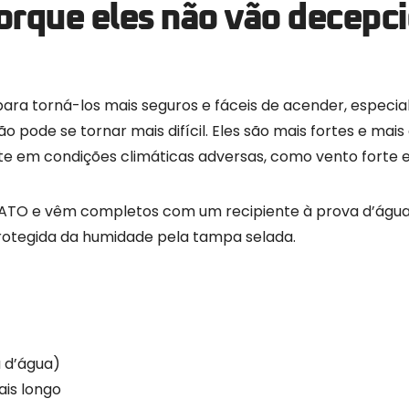
porque eles não vão decepc
para torná-los mais seguros e fáceis de acender, espec
pode se tornar mais difícil. Eles são mais fortes e mais
e em condições climáticas adversas, como vento forte e
 NATO e vêm completos com um recipiente à prova d’águ
rotegida da humidade pela tampa selada.
 d’água)
is longo