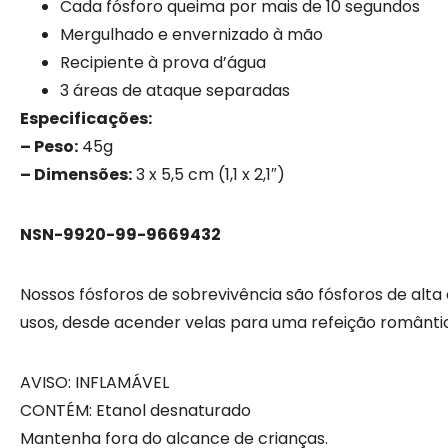
Cada fósforo queima por mais de 10 segundos
Mergulhado e envernizado à mão
Recipiente à prova d’água
3 áreas de ataque separadas
Especificações:
– Peso:
45g
– Dimensões:
3 x 5,5 cm (1,1 x 2,1″)
NSN-9920-99-9669432
Nossos fósforos de sobrevivência são fósforos de alt
usos, desde acender velas para uma refeição român
AVISO: INFLAMÁVEL
CONTÉM: Etanol desnaturado
Mantenha fora do alcance de crianças.