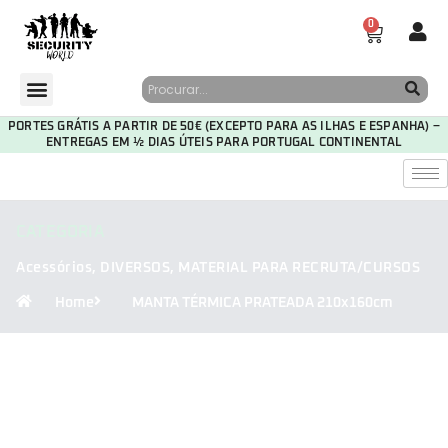
0
PORTES GRÁTIS A PARTIR DE 50€ (EXCEPTO PARA AS ILHAS E ESPANHA) –
ENTREGAS EM ½ DIAS ÚTEIS PARA PORTUGAL CONTINENTAL
CATEGORIA
Acessórios
,
DIVERSOS
,
MATERIAL PARA RECRUTA/CURSOS
Home
MANTA TÉRMICA PRATEADA 210x160cm
30
01
19
11