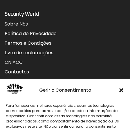
Security World
Sobre Nós
Política de Privacidade
Termos e Condições
Livro de reclamações
CNIACC
Contactos
Contactos
Gerir o Consentimento
Rua do Carmo nº4 3800-127 Aveiro - Portugal
Para fornecer as melhores experiências, usamos tecnologias
912 009 740 (Chamada para rede móvel nacional)
como cookies para armazenar e/ou aceder a informações do
dispositivo. Consentir com essas tecnologias nos permitirá
processar dados, como comportamento de navegação ou IDs
geral@securityworld.pt
exclusivos neste site. Não consentir ou retirar o consentimento