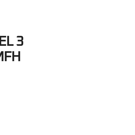
09
egundos
EL 3
MFH