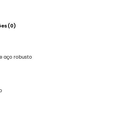
es (0)
e aço robusto
o