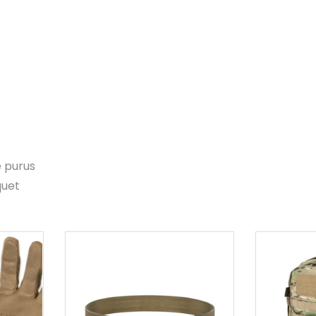
e purus
quet