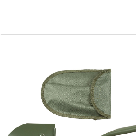
30
10
Dias
Horas