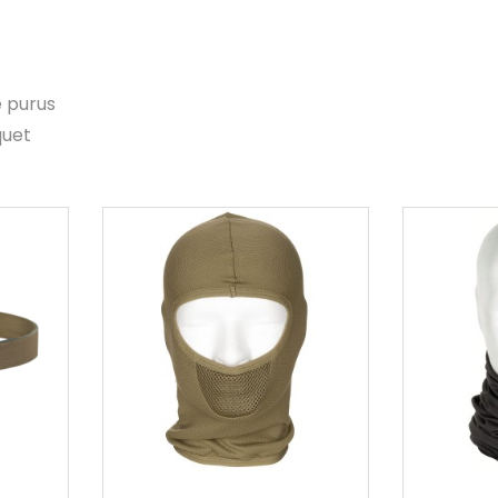
e purus
quet