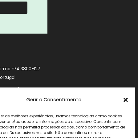
armo nº4 3800-127
Portugal
9 740 (Chamada
 móvel nacional)
Gerir o Consentimento
urityworld.pt
cer as melhores experiências, usamos tecnologias como cookies
enar e/ou aceder a informações do dispositivo. Consentir com
ologias nos permitirá processar dados, como comportamento de
u IDs exclusivos neste site. Não consentir ou retirar o