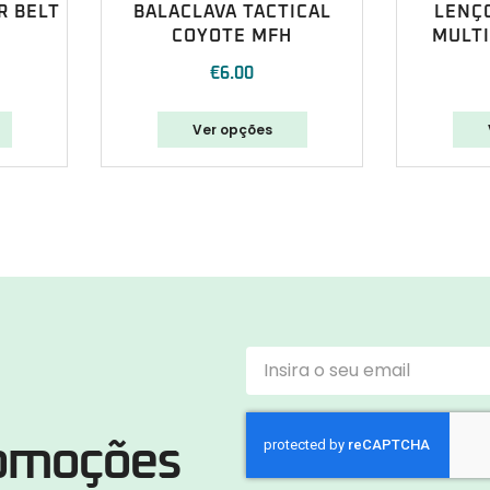
R BELT
BALACLAVA TACTICAL
LENÇ
COYOTE MFH
MULT
€
6.00
Ver opções
romoções