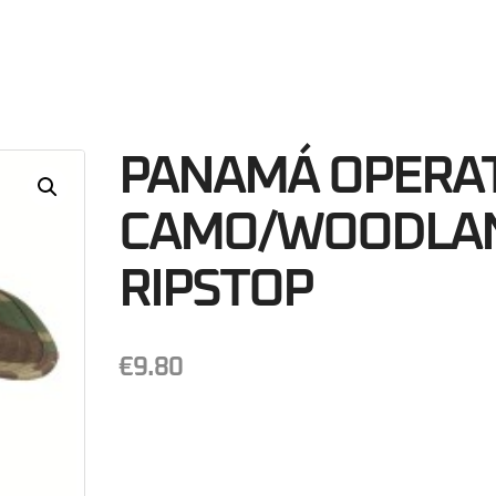
37
Minutos
S
PANAMÁ OPERAT
CAMO/WOODLA
RIPSTOP
€
9.80