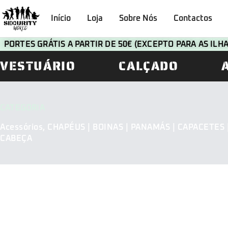
Início
Loja
Sobre Nós
Contactos
PORTES GRÁTIS A PARTIR DE 50€ (EXCEPTO PARA AS IL
VESTUÁRIO
CALÇADO
CATEGORIA
Acessórios
,
CHAPÉUS | BOINAS | PANAMÁS | CAPACETES 
CABEÇA