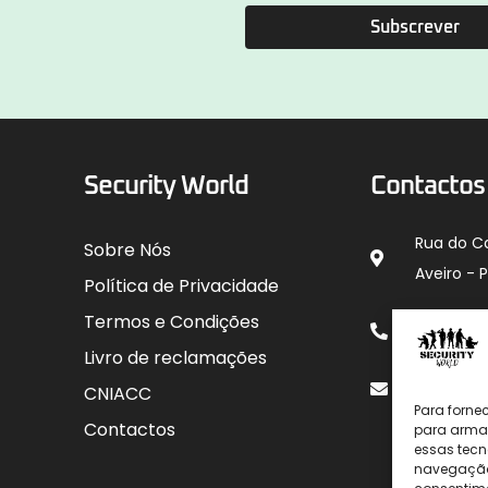
Subscrever
Security World
Contactos
Rua do C
Sobre Nós
Aveiro - 
Política de Privacidade
912 00
Termos e Condições
para rede
Livro de reclamações
geral@sec
CNIACC
Para forne
Contactos
para armaz
essas tecn
navegação o