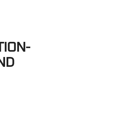
48
egundos
ION-
ND