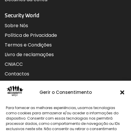
Security World
Sobre Nós
Política de Privacidade
Termos e Condições
Livro de reclamações
CNIACC
Contactos
Contactos
Gerir o Consentimento
Rua do Carmo nº4 3800-127 Aveiro - Portugal
Para fornecer as melhores experiências, usamos tecnologias
912 009 740 (Chamada para rede móvel nacional)
como cookies para armazenar e/ou aceder a informações do
dispositivo. Consentir com essas tecnologias nos permitirá
processar dados, como comportamento de navegação ou IDs
geral@securityworld.pt
exclusivos neste site. Não consentir ou retirar o consentimento