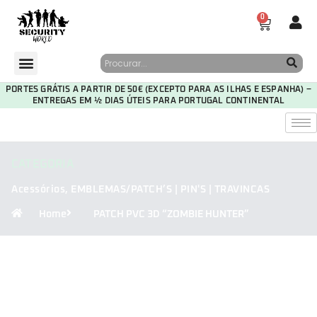
0
PORTES GRÁTIS A PARTIR DE 50€ (EXCEPTO PARA AS ILHAS E ESPANHA) –
ENTREGAS EM ½ DIAS ÚTEIS PARA PORTUGAL CONTINENTAL
CATEGORIA
Acessórios
,
EMBLEMAS/PATCH’S | PIN'S | TRAVINCAS
Home
PATCH PVC 3D “ZOMBIE HUNTER”
30
06
35
29