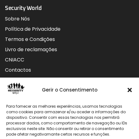
Security World
Sobre Nós
Política de Privacidade
Termos e Condições
Livro de reclamações
CNIACC
Contactos
Contactos
Gerir o Consentimento
Rua do Carmo nº4 3800-127 Aveiro - Portugal
Para fornecer as melhores experiências, usamos tecnologias
912 009 740 (Chamada para rede móvel nacional)
como cookies para armazenar e/ou aceder a informações do
dispositivo. Consentir com essas tecnologias nos permitirá
processar dados, como comportamento de navegação ou IDs
geral@securityworld.pt
exclusivos neste site. Não consentir ou retirar o consentimento
pode afetar negativamante certos recursos e funções.