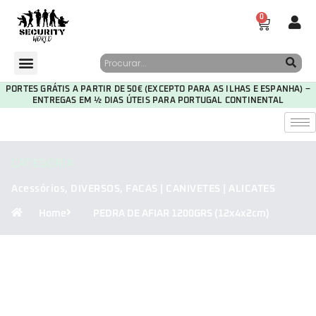
0
PORTES GRÁTIS A PARTIR DE 50€ (EXCEPTO PARA AS ILHAS E ESPANHA) –
ENTREGAS EM ½ DIAS ÚTEIS PARA PORTUGAL CONTINENTAL
CATEGORIA
Acessórios
,
DIVERSOS
,
FACAS | CANIVETES | ALICATES
Home
PEDRA DE AFIAR 1200GRS (12x4x2cm)
29
23
37
23