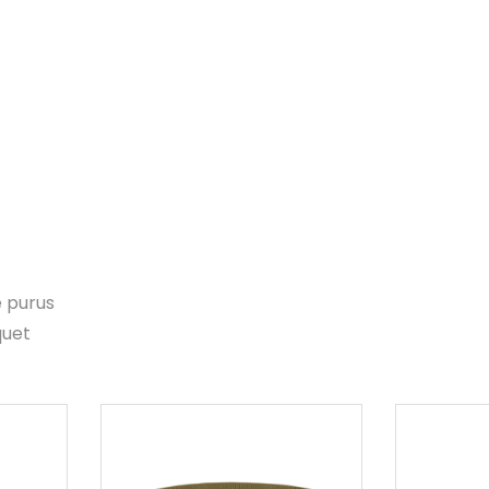
e purus
quet