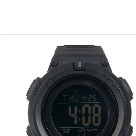
30
14
Dias
Horas