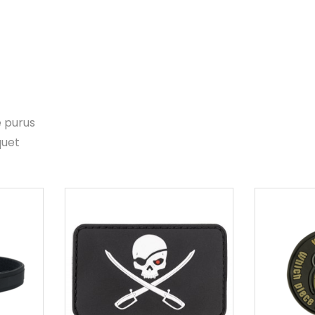
e purus
quet