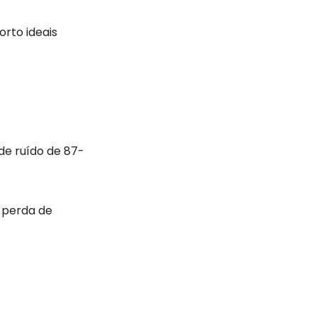
rto ideais
de ruído de 87-
u perda de