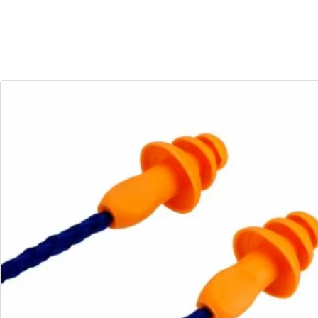
29
21
Dias
Horas