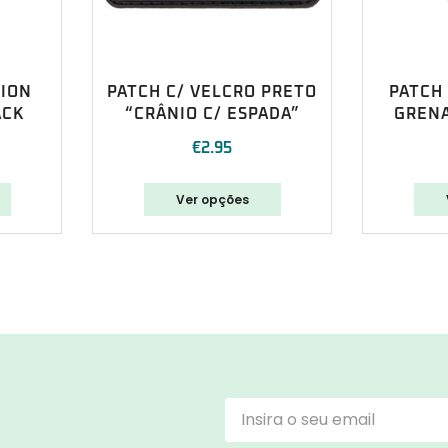
TION
PATCH C/ VELCRO PRETO
PATCH
ACK
“CRÂNIO C/ ESPADA”
GRENA
€
2.95
Ver opções