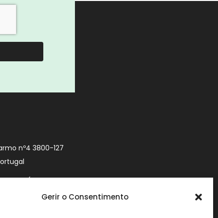
armo nº4 3800-127
Portugal
9 740 (Chamada
 móvel nacional)
Gerir o Consentimento
urityworld.pt