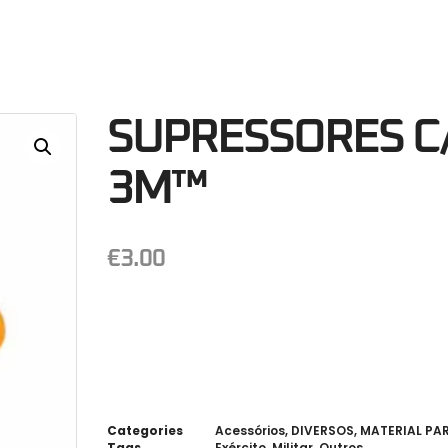
36
Minutos
S
SUPRESSORES C/
3M™
€
3.00
Categories
Acessórios
,
DIVERSOS
,
MATERIAL PA
Tags
Exército
,
Militar
,
Outros