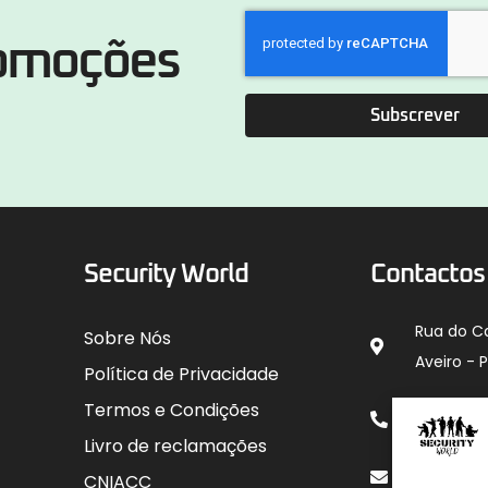
romoções
Subscrever
Security World
Contactos
Rua do C
Sobre Nós
Aveiro - 
Política de Privacidade
912 00
Termos e Condições
para rede
Livro de reclamações
geral@sec
CNIACC