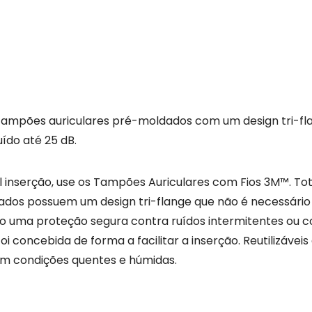
ampões auriculares pré-moldados com um design tri-fla
ído até 25 dB.
l inserção, use os Tampões Auriculares com Fios 3M™. T
dados possuem um design tri-flange que não é necessário
do uma proteção segura contra ruídos intermitentes ou c
i concebida de forma a facilitar a inserção. Reutilizáveis 
em condições quentes e húmidas.