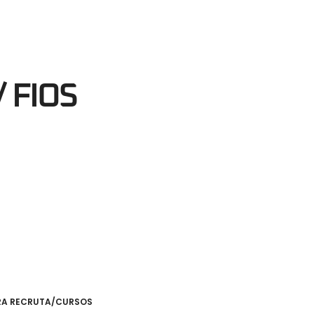
00
egundos
 FIOS
RA RECRUTA/CURSOS