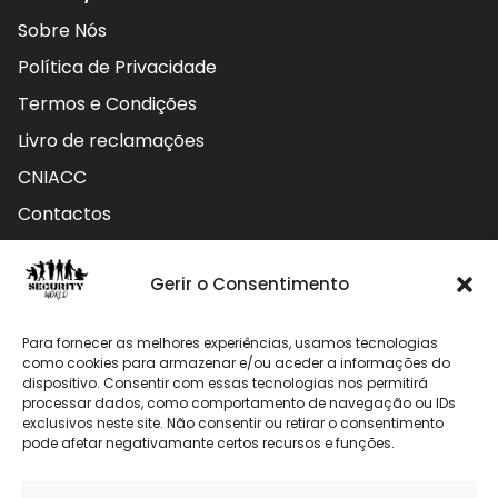
Sobre Nós
Política de Privacidade
Termos e Condições
Livro de reclamações
CNIACC
Contactos
Contactos
Gerir o Consentimento
Rua do Carmo nº4 3800-127 Aveiro - Portugal
Para fornecer as melhores experiências, usamos tecnologias
912 009 740 (Chamada para rede móvel nacional)
como cookies para armazenar e/ou aceder a informações do
dispositivo. Consentir com essas tecnologias nos permitirá
processar dados, como comportamento de navegação ou IDs
geral@securityworld.pt
exclusivos neste site. Não consentir ou retirar o consentimento
pode afetar negativamante certos recursos e funções.