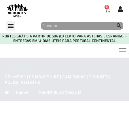
0
PORTES GRÁTIS A PARTIR DE 50€ (EXCEPTO PARA AS ILHAS E ESPANHA) –
ENTREGAS EM ½ DIAS ÚTEIS PARA PORTUGAL CONTINENTAL
CATEGORIA
DÓLMEN'S | COMBAT SHIRT | CAMISOLAS | T-SHIRT'S |
POLOS
,
Vestuário
Home
T-SHIRT BLUE NAVAL M
29
19
58
43