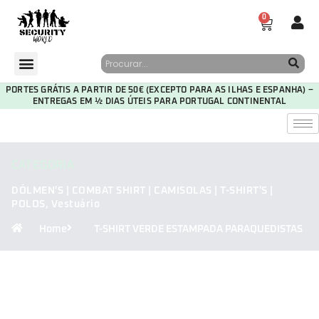
0
PORTES GRÁTIS A PARTIR DE 50€ (EXCEPTO PARA AS ILHAS E ESPANHA) –
ENTREGAS EM ½ DIAS ÚTEIS PARA PORTUGAL CONTINENTAL
CATEGORIA
DÓLMEN'S | COMBAT SHIRT | CAMISOLAS | T-SHIRT'S |
POLOS
,
Vestuário
Home
T-SHIRT VERDE ESTAMPADA PARAQUEDISTAS
30
17
22
00