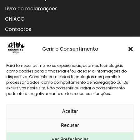
Livro de reclamações
CNIACC
Contactos
Contactos
Gerir o Consentimento
Rua do Carmo nº4 3800-127 Aveiro - Portugal
Para fornecer as melhores experiências, usamos tecnologias
912 009 740 (Chamada para rede móvel nacional)
como cookies para armazenar e/ou aceder a informações do
dispositivo. Consentir com essas tecnologias nos permitirá
processar dados, como comportamento de navegação ou IDs
geral@securityworld.pt
exclusivos neste site. Não consentir ou retirar o consentimento
pode afetar negativamante certos recursos e funções.
Aceitar
Recusar
Ver Preferências