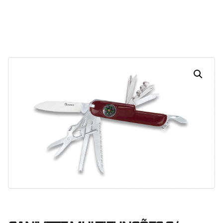
30
15
26
28
Dias
Horas
Minutos
Segundos