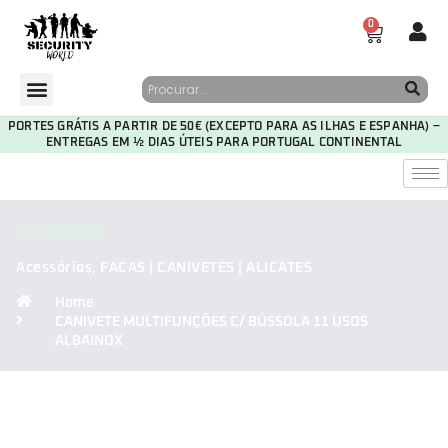
0
PORTES GRÁTIS A PARTIR DE 50€ (EXCEPTO PARA AS ILHAS E ESPANHA) –
ENTREGAS EM ½ DIAS ÚTEIS PARA PORTUGAL CONTINENTAL
CATEGORIA
Acessórios
,
FACAS | CANIVETES | ALICATES
Home
CANIVETE MULTIFUNÇÕES C/ BÚSSOLA 11 USOS
ALBAINOX