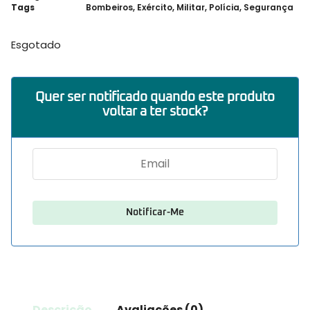
Tags
Bombeiros
,
Exército
,
Militar
,
Polícia
,
Segurança
Esgotado
Quer ser notificado quando este produto
voltar a ter stock?
Descrição
Avaliações (0)