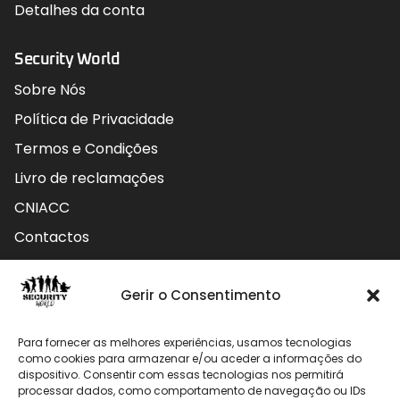
Detalhes da conta
Security World
Sobre Nós
Política de Privacidade
Termos e Condições
Livro de reclamações
CNIACC
Contactos
Contactos
Gerir o Consentimento
Rua do Carmo nº4 3800-127 Aveiro - Portugal
Para fornecer as melhores experiências, usamos tecnologias
912 009 740 (Chamada para rede móvel nacional)
como cookies para armazenar e/ou aceder a informações do
dispositivo. Consentir com essas tecnologias nos permitirá
geral@securityworld.pt
processar dados, como comportamento de navegação ou IDs