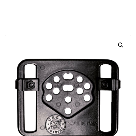
29
23
39
41
Dias
Horas
Minutos
Segundos