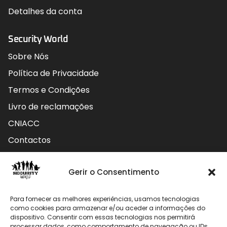
Detalhes da conta
Security World
Sobre Nós
Política de Privacidade
Termos e Condições
Livro de reclamações
CNIACC
Contactos
Contactos
Gerir o Consentimento
Rua do Carmo nº4 3800-127 Aveiro - Portugal
Para fornecer as melhores experiências, usamos tecnologias
912 009 740 (Chamada para rede móvel nacional)
como cookies para armazenar e/ou aceder a informações do
dispositivo. Consentir com essas tecnologias nos permitirá
processar dados, como comportamento de navegação ou IDs