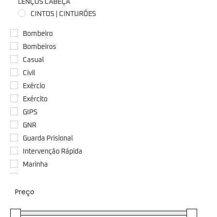
LENÇOS CABEÇA
CINTOS | CINTURÕES
COLDRES
Bombeiro
COLETES TÁTICOS/BALÍSTICOS | PORTA-PLACAS
Bombeiros
CORDÕES | FIOS | FITAS
Casual
DIVERSOS
Civil
DIVISAS | PASSADORES
Exércio
EMBLEMAS/PATCH’S | PIN'S | TRAVINCAS
Exército
FACAS | CANIVETES | ALICATES
GIPS
KIT'S | ESTOJOS
GNR
LANTERNAS
Guarda Prisional
LUVAS
Intervenção Rápida
MATERIAL PARA RECRUTA/CURSOS
Marinha
MOCHILAS
Militar
ÓCULOS
Preço
Outros
PASSAMONTANHAS | GORROS | GOLAS | LENÇOS
Paraquedista
PLACAS DE NOME PERSONALIZADAS