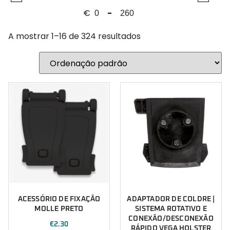
Polícia
Calçado
€
-
Polícia Marítima
Minimum Price
Maximum Price
BOTAS
Polícia Municipal
A mostrar 1–16 de 324 resultados
LEMBRANÇAS
Portugal
Vestuário
PSP
CALÇAS | CALÇÕES
Segurança
DÓLMEN'S | COMBAT SHIRT | CAMISOLAS | T-SHIRT'S |
Sugestões Natal
POLOS
IMPERMEÁVEIS
ACESSÓRIO DE FIXAÇÃO
ADAPTADOR DE COLDRE |
MOLLE PRETO
SISTEMA ROTATIVO E
CONEXÃO/DESCONEXÃO
€
2.30
RÁPIDO VEGA HOLSTER