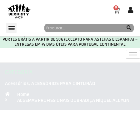
0
PORTES GRÁTIS A PARTIR DE 50€ (EXCEPTO PARA AS ILHAS E ESPANHA) –
ENTREGAS EM ½ DIAS ÚTEIS PARA PORTUGAL CONTINENTAL
CATEGORIA
Acessórios
,
ACESSÓRIOS PARA CINTURÃO
Home
ALGEMAS PROFISSIONAIS DOBRADIÇA NÍQUEL ALCYON
30
20
35
20