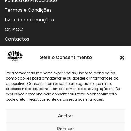
Política de Privacidade
Termos e Condições
Livro de reclamações
CNIACC
Contactos
Contactos
Gerir o Consentimento
Rua do Carmo nº4 3800-127 Aveiro - Portugal
Para fornecer as melhores experiências, usamos tecnologias
912 009 740 (Chamada para rede móvel nacional)
como cookies para armazenar e/ou aceder a informações do
dispositivo. Consentir com essas tecnologias nos permitirá
processar dados, como comportamento de navegação ou IDs
geral@securityworld.pt
exclusivos neste site. Não consentir ou retirar o consentimento
pode afetar negativamante certos recursos e funções.
Aceitar
Recusar