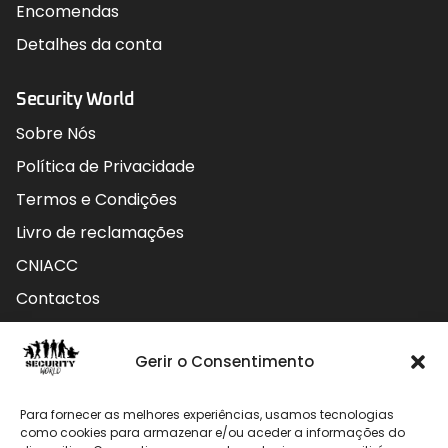
Encomendas
Detalhes da conta
Security World
Sobre Nós
Política de Privacidade
Termos e Condições
Livro de reclamações
CNIACC
Contactos
Contactos
Gerir o Consentimento
Rua do Carmo nº4 3800-127 Aveiro - Portugal
Para fornecer as melhores experiências, usamos tecnologias
912 009 740 (Chamada para rede móvel nacional)
como cookies para armazenar e/ou aceder a informações do