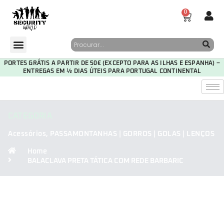
0
PORTES GRÁTIS A PARTIR DE 50€ (EXCEPTO PARA AS ILHAS E ESPANHA) –
ENTREGAS EM ½ DIAS ÚTEIS PARA PORTUGAL CONTINENTAL
CATEGORIA
Acessórios
,
PASSAMONTANHAS | GORROS | GOLAS | LENÇOS
Home
BALACLAVA PRETA TÁTICA COM REDE BARBARIC
30
05
46
46