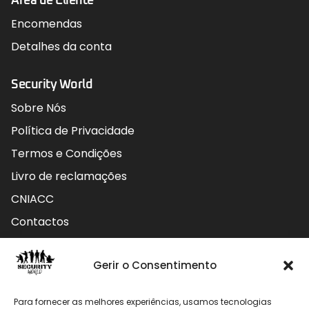
Área de Cliente
Encomendas
Detalhes da conta
Security World
Sobre Nós
Política de Privacidade
Termos e Condições
Livro de reclamações
CNIACC
Contactos
Contactos
Gerir o Consentimento
Rua do Carmo nº4 3800-127 Aveiro - Portugal
Para fornecer as melhores experiências, usamos tecnologias