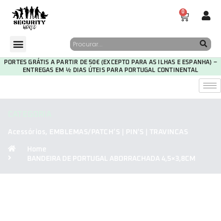
0
PORTES GRÁTIS A PARTIR DE 50€ (EXCEPTO PARA AS ILHAS E ESPANHA) –
ENTREGAS EM ½ DIAS ÚTEIS PARA PORTUGAL CONTINENTAL
CATEGORIA
Acessórios
,
EMBLEMAS/PATCH’S | PIN'S | TRAVINCAS
Home
BANDEIRA DE PORTUGAL ABORRACHADA 4,5×3,8CM
30
01
06
25