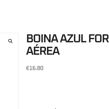
27
Minutos
S
BOINA AZUL FO
AÉREA
€
16.80