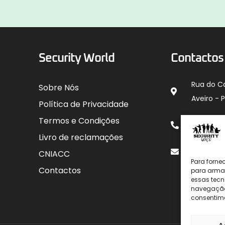
Security World
Contactos
Rua do C
Sobre Nós
Aveiro - 
Política de Privacidade
912 00
Termos e Condições
para rede
Livro de reclamações
geral@sec
CNIACC
Para forne
Contactos
para armaz
essas tecn
navegação o
consentime