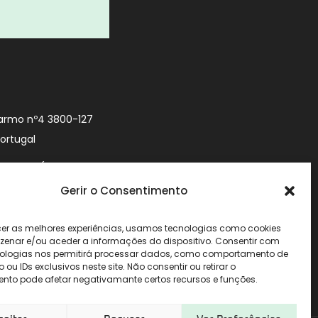
armo nº4 3800-127
Portugal
9 740 (Chamada
 móvel nacional)
Gerir o Consentimento
urityworld.pt
cer as melhores experiências, usamos tecnologias como cookies
enar e/ou aceder a informações do dispositivo. Consentir com
ologias nos permitirá processar dados, como comportamento de
u IDs exclusivos neste site. Não consentir ou retirar o
nto pode afetar negativamante certos recursos e funções.