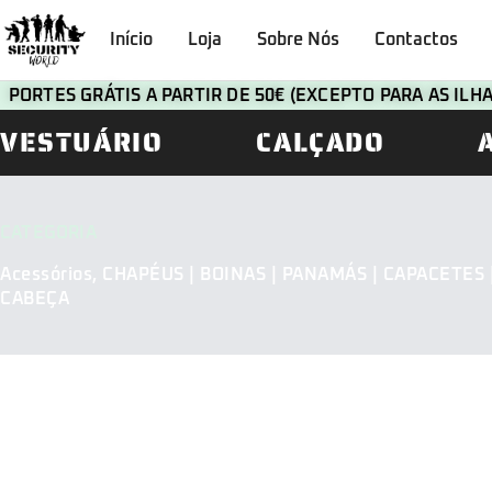
Início
Loja
Sobre Nós
Contactos
PORTES GRÁTIS A PARTIR DE 50€ (EXCEPTO PARA AS IL
VESTUÁRIO
CALÇADO
CATEGORIA
Acessórios
,
CHAPÉUS | BOINAS | PANAMÁS | CAPACETES 
CABEÇA